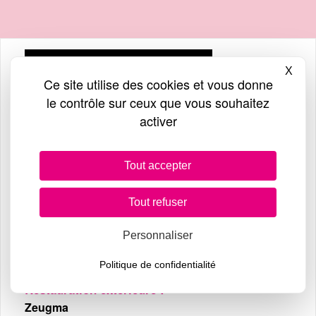
Horaires d’ouvertures
X
Masq
Ce site utilise des cookies et vous donne
Un centre où l’on peut tout faire
le contrôle sur ceux que vous souhaitez
activer
Supermarchés & restauration intérieure
8h – 19h en semaine
Tout accepter
8h – 18h le samedi
Commerces
Tout refuser
9h – 19h en semaine
Personnaliser
9h – 18h le samedi
Politique de confidentialité
Restauration extérieure :
Zeugma