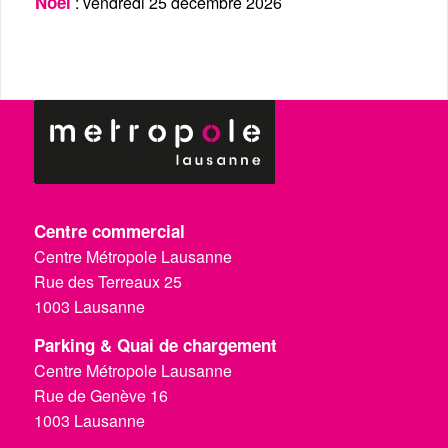
Noël
: vendredi 25 décembre 2026
Centre commercial
Centre Métropole Lausanne
Rue des Terreaux 25
1003 Lausanne
Parking & Quai de chargement
Centre Métropole Lausanne
Rue de Genève 16
1003 Lausanne