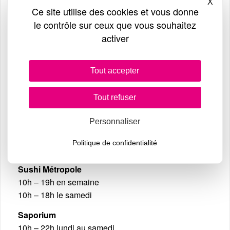
Supermarchés & restauration intérieure
X
Masq
Ce site utilise des cookies et vous donne
8h – 19h en semaine
le contrôle sur ceux que vous souhaitez
8h – 18h le samedi
activer
Commerces
9h – 19h en semaine
Tout accepter
9h – 18h le samedi
Tout refuser
Restauration extérieure :
Personnaliser
Zeugma
8h – 19h en semaine
Politique de confidentialité
8h – 18h le samedi
Sushi Métropole
10h – 19h en semaine
10h – 18h le samedi
Saporium
10h – 22h lundi au samedi