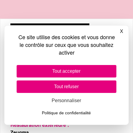
Horaires d’ouvertures
X
Masq
Ce site utilise des cookies et vous donne
Un centre où l’on peut tout faire
le contrôle sur ceux que vous souhaitez
activer
Supermarchés & restauration intérieure
8h – 19h en semaine
Tout accepter
8h – 18h le samedi
Tout refuser
Commerces
9h – 19h en semaine
Personnaliser
9h – 18h le samedi
Politique de confidentialité
Restauration extérieure :
Zeugma